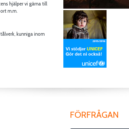
s hjälper vi gärna till
sort m.m.
 stålverk, kunniga inom
FÖRFRÅGAN