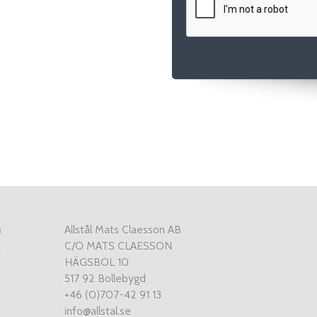
Allstål Mats Claesson AB
C/O MATS CLAESSON
HÄGSBOL 10
517 92 Bollebygd
+46 (0)707-42 91 13
info@allstal.se