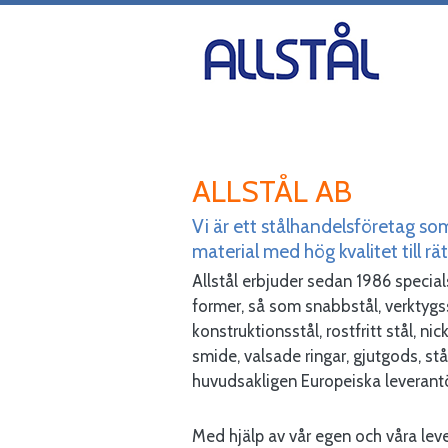
ALLSTÅL AB
Vi är ett stålhandelsföretag som
material med hög kvalitet till rätt
Allstål erbjuder sedan 1986 specials
former, så som snabbstål, verktygss
konstruktionsstål, rostfritt stål, nick
smide, valsade ringar, gjutgods, stån
huvudsakligen Europeiska leverantö
Med hjälp av vår egen och våra lev