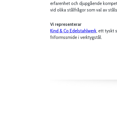
erfarenhet och djupgående kompeten
vid olika stålfrågor som val av stål
Vi representerar
Kind & Co Edelstahlwerk
, ett tyskt
friformssmide i verktygstål.