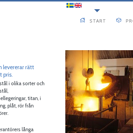
START
PR
 levererar rätt
 pris.
tål i olika sorter och
tål,
ellegeringar, titan, i
g, plåt, rör från
rer.
erantörers långa