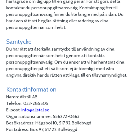
har lagrade om dig upp till en gång per år. För att göra detta
kontaktar du personuppgiftsansvarig. Kontaktuppgifter till
personuppgiftsansvarig finner du lite längre ned på sidan. Du
har även rätt att begära rättning eller radering av dina
personuppgifter när som helst.
Samtycke
Du har rätt att återkalla samtycke till användning av dina
personuppgifter när som helst genom att kontakta
personuppgiftsansvarig. Om du anser att vi har hanterat dina
personuppgifter på ett sätt som ej är förenligt med våra
angivna direktiv har du rätten att klaga till en tillsynsmyndighet.
Kontaktinformation
Namn: Allstål AB
Telefon:
033-285505
E-post:
info@allstal.se
Organisationsnummer:
556272-0663
Besöksadress: Hägsbol 10,
517 92 Bollebygd
Postadress: Box 97, 517 22 Bollebygd