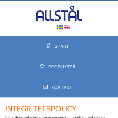
START
PRODUKTER
KONTAKT
INTEGRITETSPOLICY
Vi hanterar säkerheten kring era personuppgifter med största